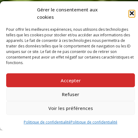
Gérer le consentement aux
cookies
Pour offrir les meilleures expériences, nous utilisons des technologies
telles que les cookies pour stocker et/ou accéder aux informations des
appareils. Le fait de consentir à ces technologies nous permettra de
Le Domaine Gardien est un vignoble
traiter des données telles que le comportement de navigation ou les ID
prestigieux situé dans la pittoresque
uniques sur ce site. Le fait de ne pas consentir ou de retirer son
consentement peut avoir un effet négatif sur certaines caractéristiques et
région viticole de Saint-Pourçain, en
fonctions.
Auvergne, France. Fondé au début du
XXe siècle, ce domaine familial s'est
Accepter
forgé une solide réputation en
produisant des vins de Saint-Pourçain
Refuser
de qualité issus des cépages
traditionnels tels que le Chardonnay, le
Voir les préférences
Tressallier, le Gamay et le Pinot Noir. Le
terroir unique de Saint-Pourçain,
Politique de confidentialité
Politique de confidentialité
composé de sols argilo-calcaires et
granitiques, confère aux vins du