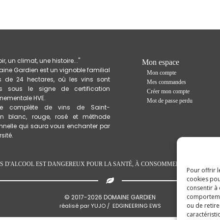
oir, un climat, une histoire..."
Mon espace
ine Gardien est un vignoble familial
Mon compte
s de 24 hectares, où les vins sont
Mes commandes
ts sous le signe de certification
Créer mon compte
nnementale HVE.
Mot de passe perdu
 complète de vins de Saint-
in blanc, rouge, rosé et méthode
onnelle qui saura vous enchanter par
sité.
US D'ALCOOL EST DANGEREUX POUR LA SANTÉ, À CONSOMMER AVEC MODÉR
Pour offrir 
cookies pou
consentir à
comportement
© 2017-
2026
DOMAINE GARDIEN
ou de retire
réalisé par
YUJO
/
EDGINEERING EWS
caractéristi