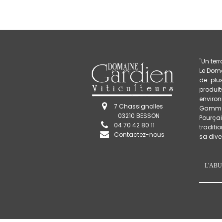
"Un terr
Le Doma
de plu
produi
enviro
7 Chassignolles
Gamme
03210 BESSON
Pourça
04 70 42 80 11
traditi
Contactez-nous
sa diver
L'AB