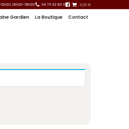
-12h00, 14h00-19h00
04 70 42 80 11
0,00
€
aine Gardien
La Boutique
Contact